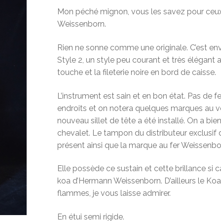
Mon péché mignon, vous les savez pour ceux
Weissenborn.
Rien ne sonne comme une originale. C’est env
Style 2, un style peu courant et très élégant
touche et la fileterie noire en bord de caisse.
L’instrument est sain et en bon état. Pas de fen
endroits et on notera quelques marques au ver
nouveau sillet de tête a été installé. On a bien
chevalet. Le tampon du distributeur exclusif 
présent ainsi que la marque au fer Weissenbo
Elle possède ce sustain et cette brillance si 
koa d’Hermann Weissenborn. D’ailleurs le Koa 
flammes, je vous laisse admirer.
En étui semi rigide.