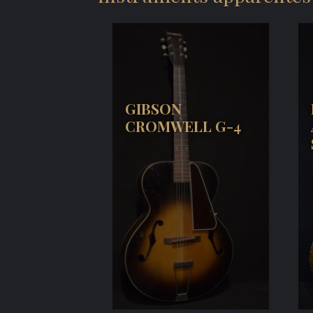
GIBSON
CROMWELL G-4