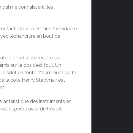
 qui me connaissent: les
oûtant. Celle-ci est une formidable
 avec l’échancrure en bout de
te. Le filet a été recollé par
nis sur le dos c’est tout. Un
 le sillet en fonte d’aluminium sur le
de la côte Henry Stadlmair est
rn.
caractéristique des instruments en
est superbe avec de très joli