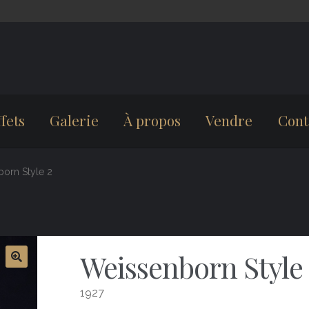
fets
Galerie
À propos
Vendre
Cont
orn Style 2
Weissenborn Style
1927