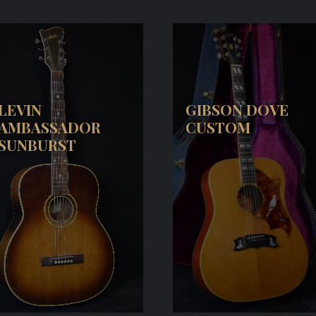
LEVIN
GIBSON DOVE
AMBASSADOR
CUSTOM
SUNBURST