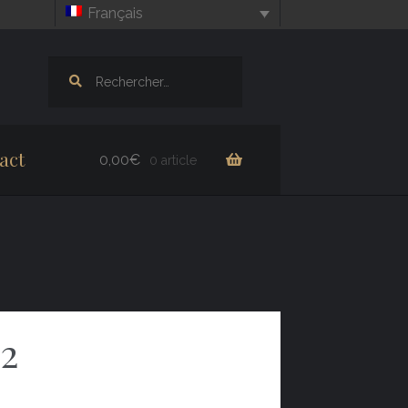
Français
Rechercher :
act
0,00
€
0 article
 2