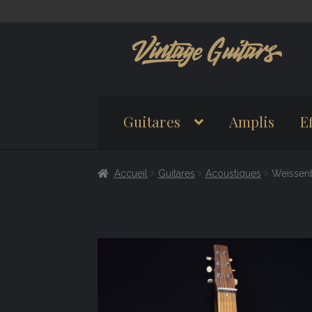
Aller
Aller
à
au
la
contenu
navigation
Guitares
Amplis
Ef
Accueil
Guitares
Acoustiques
Weissenb