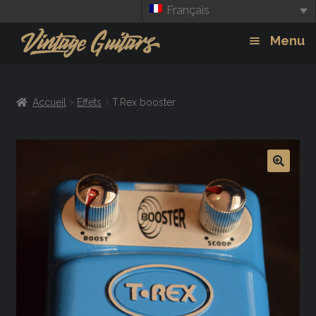
Français
Aller
Aller
Menu
à
au
la
contenu
Guitars
Exp
navigation
Accueil
Effets
T.Rex booster
chil
Amplis
men
Effets