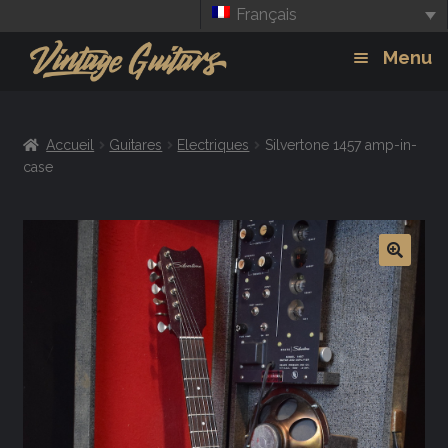
Français
Aller
Aller
Menu
à
au
la
contenu
Guitars
Exp
navigation
Accueil
Guitares
Electriques
Silvertone 1457 amp-in-
chil
Amplis
case
men
Effets