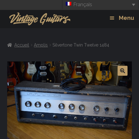
Français
Aller
Aller
Menu
à
au
la
contenu
Guitars
Exp
navigation
Accueil
Amplis
Silvertone Twin Twelve 1484
chil
Amplis
men
Effets