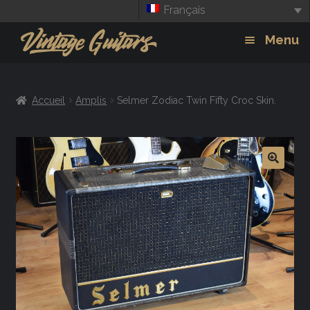
Français
Aller
Aller
Menu
à
au
la
contenu
Guitars
Exp
navigation
Accueil
Amplis
Selmer Zodiac Twin Fifty Croc Skin.
chil
Amplis
men
Effets