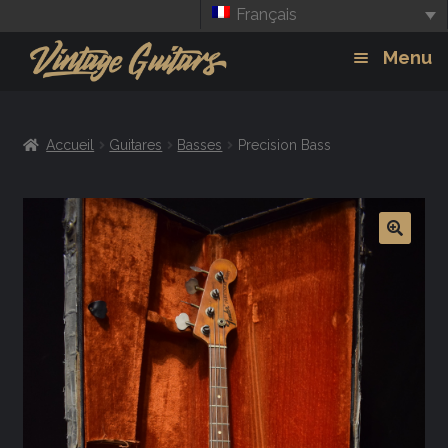
Français
Aller
Aller
Menu
à
au
la
contenu
Guitars
Exp
navigation
Accueil
Guitares
Basses
Precision Bass
chil
Amplis
men
Effets