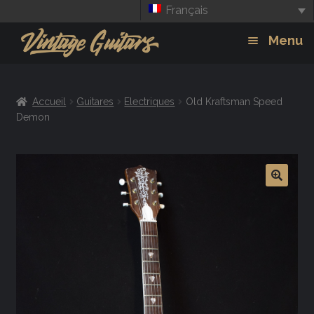
Français
Aller
Aller
Menu
à
au
la
contenu
Guitars
Exp
navigation
Accueil
Guitares
Electriques
Old Kraftsman Speed
chil
Amplis
Demon
men
Effets