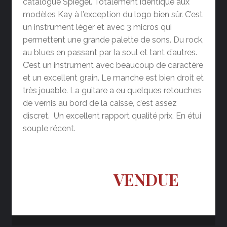
catalogue Spiegel. Totalement identique aux
modèles Kay à l’exception du logo bien sûr. C’est
un instrument léger et avec 3 micros qui
permettent une grande palette de sons. Du rock,
au blues en passant par la soul et tant d’autres.
C’est un instrument avec beaucoup de caractère
et un excellent grain. Le manche est bien droit et
très jouable. La guitare a eu quelques retouches
de vernis au bord de la caisse, c’est assez
discret. Un excellent rapport qualité prix. En étui
souple récent.
VENDUE