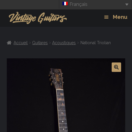
Français
Aller
Aller
Menu
à
au
la
contenu
Guitars
Exp
navigation
Accueil
Guitares
Acoustiques
National Triolian
chil
Amplis
men
Effets