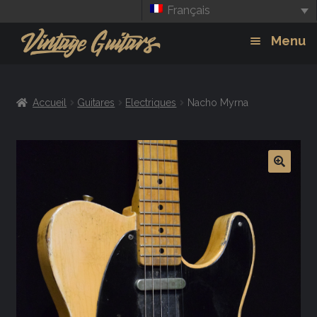
Français
Aller
Aller
Menu
à
au
la
contenu
Guitars
Exp
navigation
Accueil
Guitares
Electriques
Nacho Myrna
chil
Amplis
men
Effets