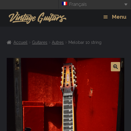
Français
Aller
Aller
Menu
à
au
la
contenu
Guitars
Exp
navigation
Accueil
Guitares
Autres
Melobar 10 string
chil
Amplis
men
Effets