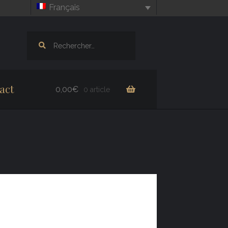
Français
Rechercher :
act
0,00
€
0 article