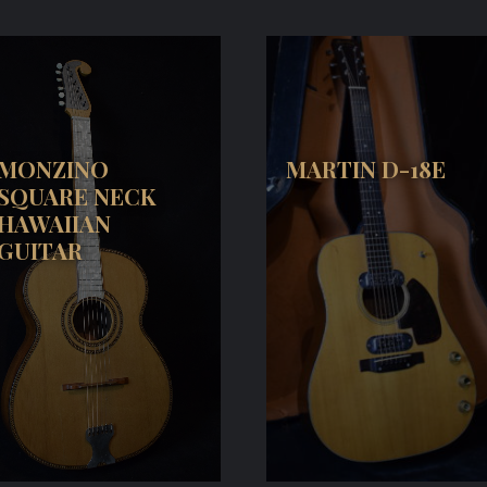
MONZINO
MARTIN D-18E
SQUARE NECK
HAWAIIAN
GUITAR