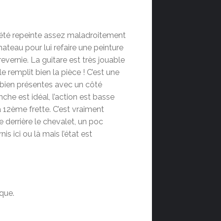
ait été repeinte assez maladroitement
hateau pour lui refaire une peinture
revernie. La guitare est très jouable
e remplit bien la pièce ! C’est une
s bien présentes avec un côté
che est idéal, l’action est basse
 12ème frette. C’est vraiment
e derrière le chevalet, un poc
is ici ou là mais l’état est
que.