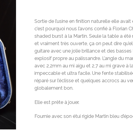
Sortie de l’usine en finition naturelle elle av
c’est pourquoi nous l’avons confié à Florian C
shaded burst à la Martin. Seule la table a été 
et vraiment très ouverte, ça on peut dire qu’ell
guitare avec une jolie brillance et des basse
explosif propre au palissandre. L’angle du man
avec 2,2mm au mi aigu et 2,7 au mi grave à la
impeccable et ultra facile. Une fente stabilisé
réparé sur l’éclisse et quelques accrocs au vern
globalement bon.
Elle est prête à jouer.
Fournie avec son étui rigide Martin bleu d’épo