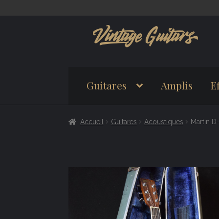
Aller
Aller
à
au
la
contenu
navigation
Guitares
Amplis
Ef
Accueil
Guitares
Acoustiques
Martin D