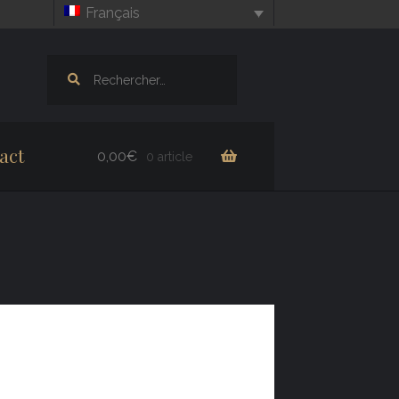
Français
Rechercher :
act
0,00
€
0 article