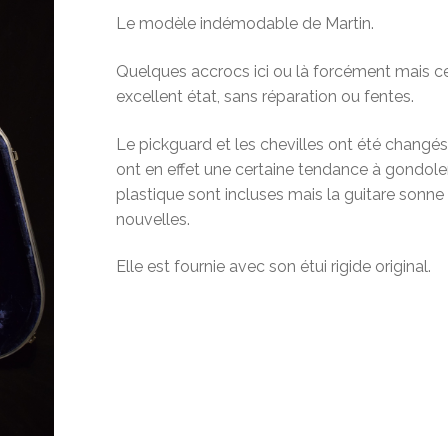
Le modèle indémodable de Martin.
Quelques accrocs ici ou là forcément mais 
excellent état, sans réparation ou fentes.
Le pickguard et les chevilles ont été changé
ont en effet une certaine tendance à gondoler.
plastique sont incluses mais la guitare sonne
nouvelles.
Elle est fournie avec son étui rigide original.