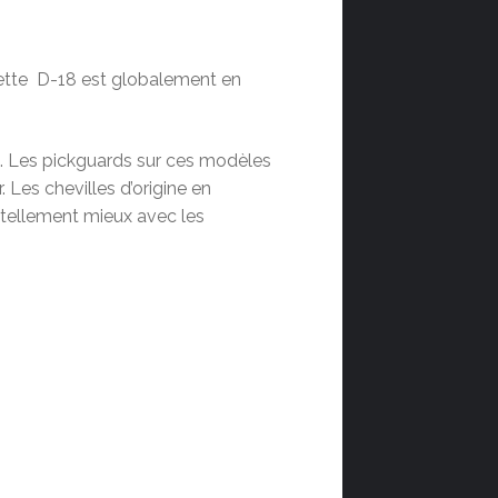
cette D-18 est globalement en
s. Les pickguards sur ces modèles
 Les chevilles d’origine en
 tellement mieux avec les