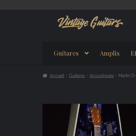
Aller
Aller
à
au
la
contenu
navigation
Guitares
Amplis
Ef
Accueil
Guitares
Acoustiques
Martin D