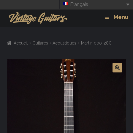
Français
Aller
Aller
Menu
à
au
la
contenu
Guitars
Exp
navigation
Accueil
Guitares
Acoustiques
Martin 000-28C
chil
Amplis
men
Effets