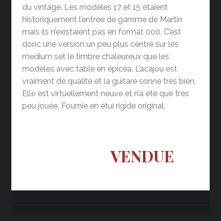
du vintage. Les modèles 17 et 15 étaient
historiquement l’entrée de gamme de Martin
mais ils n’existaient pas en format 000. C’est
donc une version un peu plus centré sur les
medium set le timbre chaleureux que les
modèles avec table en épicéa. L’acajou est
vraiment de qualité et la guitare sonne très bien.
Elle est virtuellement neuve et n’a été que très
peu jouée. Fournie en étui rigide original.
VENDUE