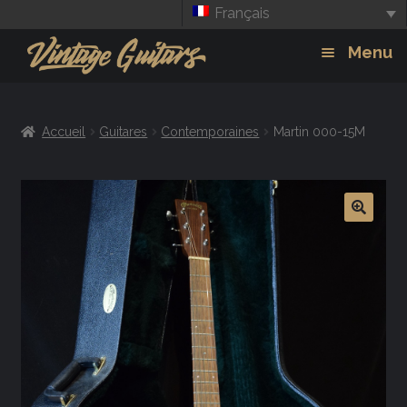
Français
Aller
Aller
Menu
à
au
la
contenu
Guitars
Exp
navigation
Accueil
Guitares
Contemporaines
Martin 000-15M
chil
Amplis
men
Effets