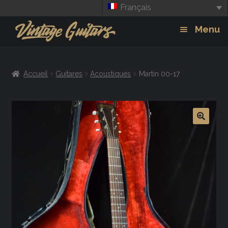
Français
Aller
Aller
Menu
à
au
la
contenu
Guitars
Exp
navigation
Accueil
Guitares
Acoustiques
Martin 00-17
chil
Amplis
men
Effets