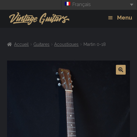
Français
Aller
Aller
Menu
à
au
la
contenu
Guitars
Exp
navigation
Accueil
Guitares
Acoustiques
Martin 0-18
chil
Amplis
men
Effets