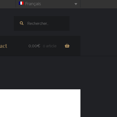
Français
Rechercher :
act
0,00
€
0 article