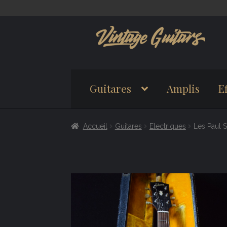
Aller
Aller
à
au
la
contenu
navigation
Guitares
Amplis
Ef
Accueil
Guitares
Electriques
Les Paul 