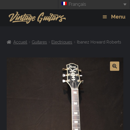
Français
Aller
Aller
Menu
à
au
la
contenu
Guitars
Exp
navigation
Accueil
Guitares
Electriques
Ibanez Howard Roberts
chil
Amplis
men
Effets