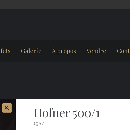
fets
Galerie
À propos
Vendre
Cont
Hofner 500/1
1957