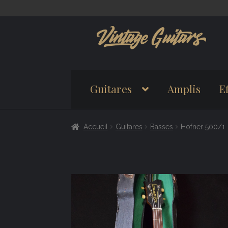
Aller
Aller
à
au
la
contenu
navigation
Guitares
Amplis
Ef
Accueil
Guitares
Basses
Hofner 500/1