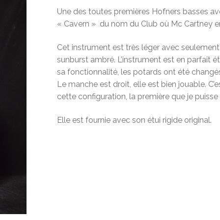
Une des toutes premières Hofners basses avec
« Cavern » du nom du Club où Mc Cartney en
Cet instrument est très léger avec seulement
sunburst ambré. L’instrument est en parfait ét
sa fonctionnalité, les potards ont été changé
Le manche est droit, elle est bien jouable. C’
cette configuration, la première que je puiss
Elle est fournie avec son étui rigide original.