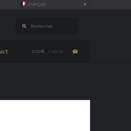
Français
Rechercher :
act
0,00
€
0 article