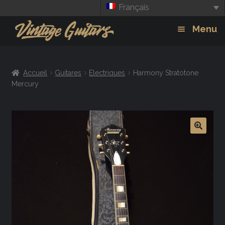
Français
Aller
Aller
Menu
à
au
la
contenu
Guitars
Exp
navigation
Accueil
Guitares
Electriques
Harmony Stratotone
chil
Amplis
Mercury
men
Effets