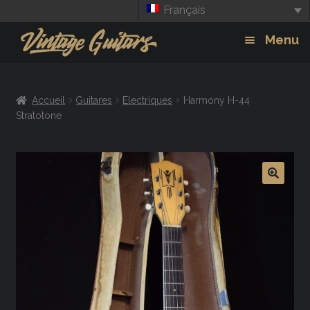
Français
Aller
Aller
Menu
à
au
la
contenu
Guitars
Exp
navigation
Accueil
Guitares
Electriques
Harmony H-44
chil
Amplis
Stratotone
men
Effets