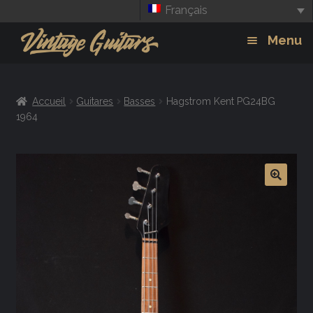
Français
Aller
Aller
Menu
à
au
la
contenu
Guitars
Exp
navigation
Accueil
Guitares
Basses
Hagstrom Kent PG24BG
chil
Amplis
1964
men
Effets