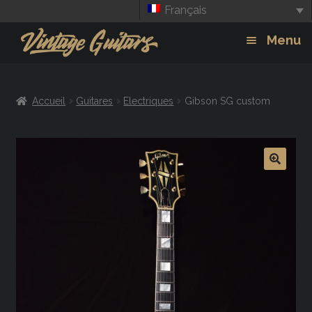
Français
Aller
Aller
Menu
à
au
la
contenu
Guitars
Exp
navigation
Accueil
Guitares
Electriques
Gibson SG custom
chil
Amplis
men
Effets