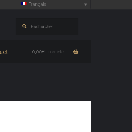
Français
Rechercher :
act
0,00
€
0 article