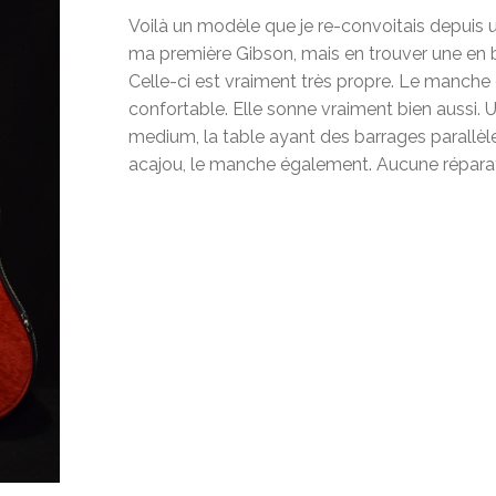
Voilà un modèle que je re-convoitais depuis u
ma première Gibson, mais en trouver une en bon
Celle-ci est vraiment très propre. Le manche es
confortable. Elle sonne vraiment bien aussi.
medium, la table ayant des barrages parallèle
acajou, le manche également. Aucune réparati