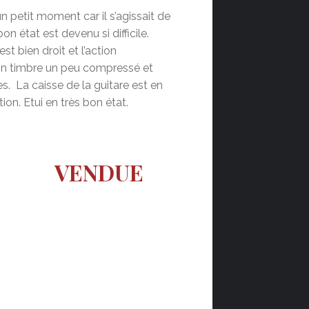
n petit moment car il s’agissait de
 état est devenu si difficile.
t bien droit et l’action
 Un timbre un peu compressé et
s. La caisse de la guitare est en
on. Etui en très bon état.
VENDUE