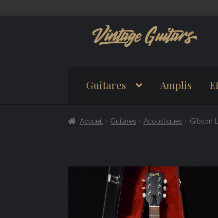
Aller
Aller
à
au
la
contenu
navigation
Guitares
Amplis
Ef
Accueil
Guitares
Acoustiques
Gibson 