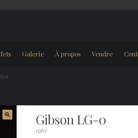
fets
Galerie
À propos
Vendre
Cont
LG-0
Gibson LG-0
1967