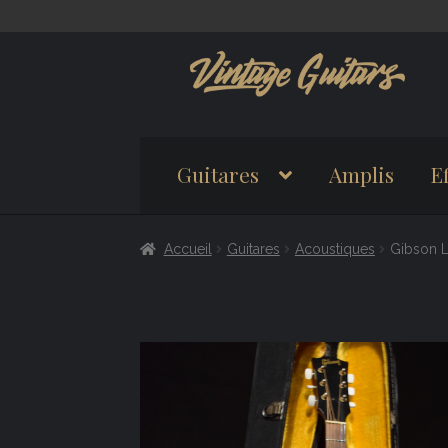
Aller
Aller
à
au
la
contenu
navigation
Guitares
Amplis
Ef
Accueil
Guitares
Acoustiques
Gibson 