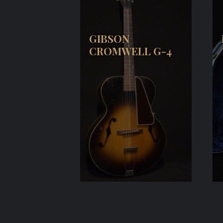
GIBSON
CROMWELL G-4