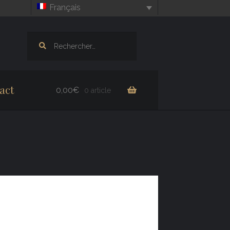
Français
Rechercher :
act
0,00
€
0 article