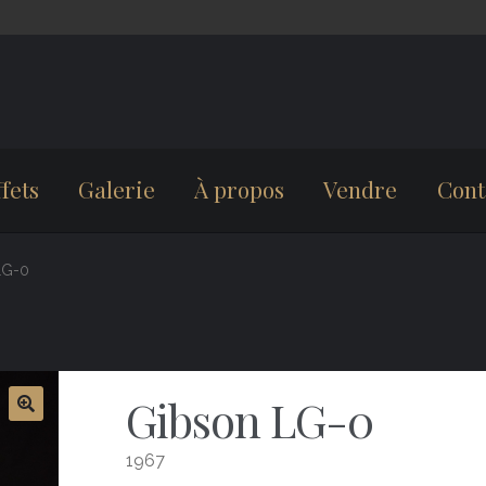
fets
Galerie
À propos
Vendre
Cont
LG-0
Gibson LG-0
1967