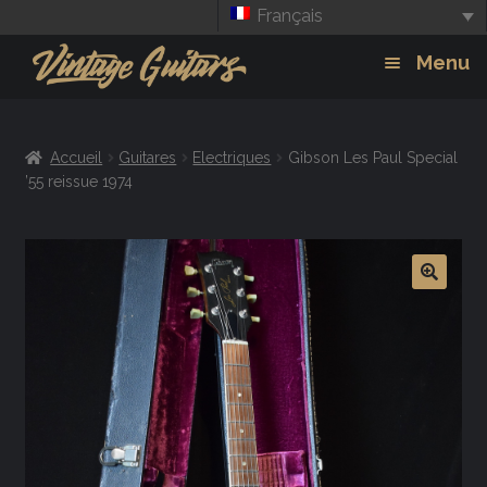
Français
Aller
Aller
Menu
à
au
la
contenu
Guitars
Exp
navigation
Accueil
Guitares
Electriques
Gibson Les Paul Special
chil
Amplis
’55 reissue 1974
men
Effets