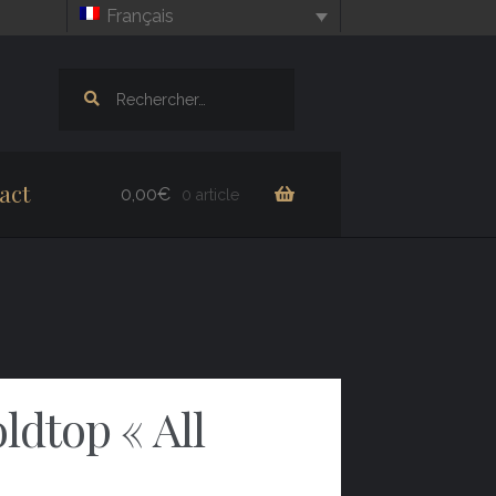
Français
Rechercher :
act
0,00
€
0 article
ldtop « All