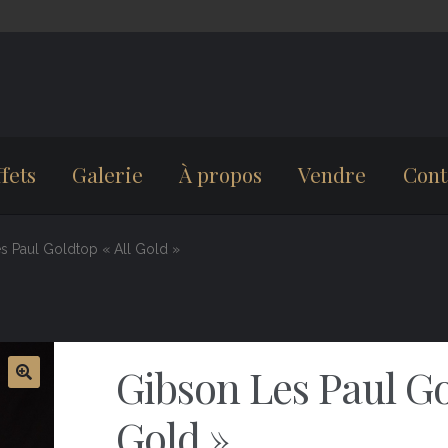
fets
Galerie
À propos
Vendre
Cont
s Paul Goldtop « All Gold »
Gibson Les Paul Go
Gold »