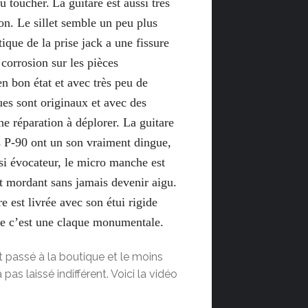
au toucher.
La guitare est aussi très
on. Le sillet semble un peu plus
stique de la prise jack a une fissure
 corrosion sur les pièces
en bon état et avec très peu de
es sont originaux et avec des
e réparation à déplorer. La guitare
os P-90 ont un son vraiment dingue,
si évocateur, le micro manche est
st mordant sans jamais devenir aigu.
e est livrée avec son étui rigide
re c’est une claque monumentale.
st passé à la boutique et le moins
 pas laissé indifférent. Voici la vidéo