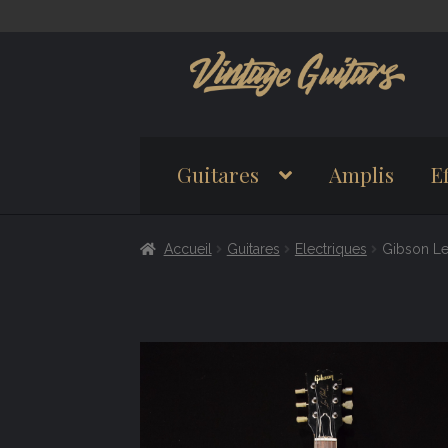
Aller
Aller
à
au
la
contenu
navigation
Guitares
Amplis
Ef
Accueil
Guitares
Electriques
Gibson Le