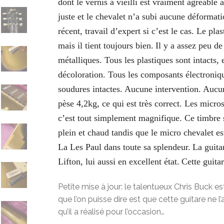
dont le vernis a vieilli est vraiment agréable 
juste et le chevalet n’a subi aucune déformati
récent, travail d’expert si c’est le cas. Le pla
mais il tient toujours bien.
Il y a assez peu de
métalliques. Tous les plastiques sont intacts, 
décoloration. Tous les composants électroniqu
soudures intactes. Aucune intervention. Aucun
pèse 4,2kg, ce qui est très correct. Les micr
c’est tout simplement magnifique. Ce timbre 
plein et chaud tandis que le micro chevalet e
La Les Paul dans toute sa splendeur.
La guitar
Lifton, lui aussi en excellent état.
Cette guita
Petite mise à jour: le talentueux Chris Buck e
que l’on puisse dire est que cette guitare ne l’a
qu’il a réalisé pour l’occasion…