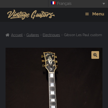
Français
Aller
Aller
Menu
à
au
la
contenu
Guitars
Exp
navigation
Accueil
Guitares
Electriques
Gibson Les Paul custom
chil
Amplis
men
Effets