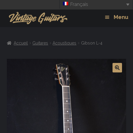
Français
Aller
Aller
Menu
à
au
la
contenu
Guitars
Exp
navigation
Accueil
Guitares
Acoustiques
Gibson L-4
chil
Amplis
men
Effets