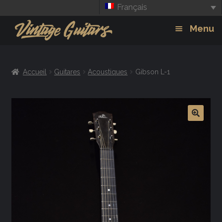
Français
Aller
Aller
Menu
à
au
la
contenu
Guitars
Exp
navigation
Accueil
Guitares
Acoustiques
Gibson L-1
chil
Amplis
men
Effets