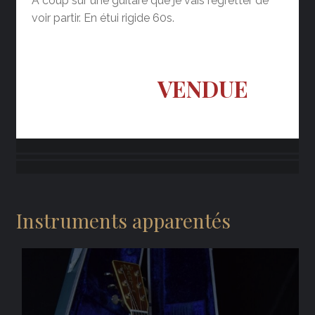
A coup sûr une guitare que je vais regretter de
voir partir. En étui rigide 60s.
VENDUE
Instruments apparentés