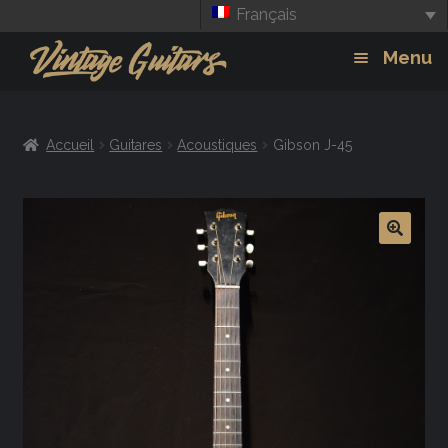
Français
Aller
Aller
Menu
à
au
la
contenu
Guitars
Exp
navigation
Accueil
Guitares
Acoustiques
Gibson J-45
chil
Amplis
men
Effets