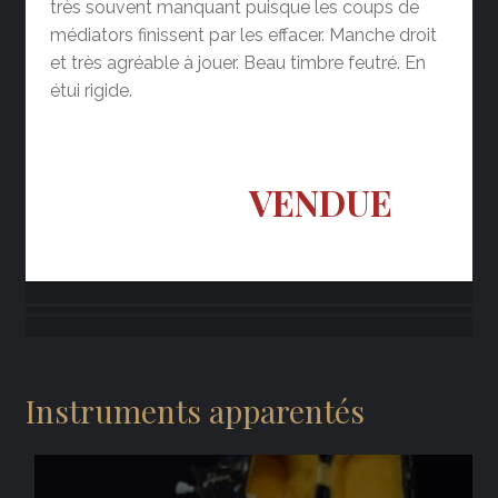
très souvent manquant puisque les coups de
médiators finissent par les effacer. Manche droit
et très agréable à jouer. Beau timbre feutré. En
étui rigide.
VENDUE
Instruments apparentés