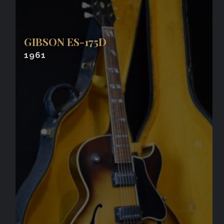
GIBSON ES-175D
1961