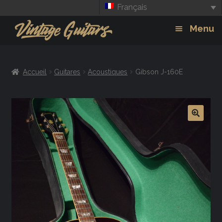
Français
Aller
Aller
Menu
à
au
la
contenu
Guitars
Exp
navigation
Accueil
Guitares
Acoustiques
Gibson J-160E
chil
Amplis
men
Effets