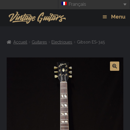
Français
Aller
Aller
Menu
à
au
la
contenu
Guitars
Exp
navigation
Accueil
Guitares
Electriques
Gibson ES-345
chil
Amplis
men
Effets