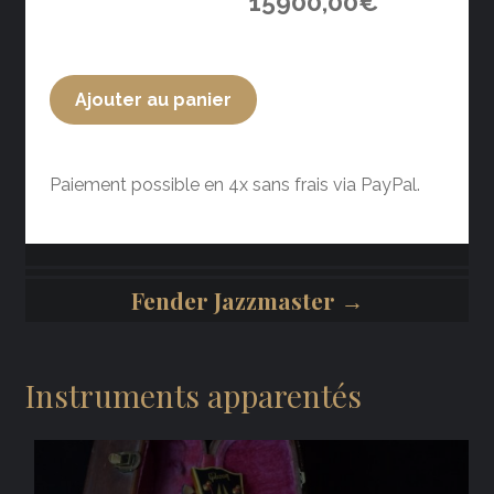
15900,00
€
Ajouter au panier
Paiement possible en 4x sans frais via PayPal.
Fender Jazzmaster →
Instruments apparentés