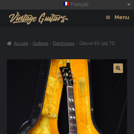
Français
Aller
Aller
Menu
à
au
la
contenu
Guitars
Exp
navigation
Accueil
Guitares
Electriques
Gibson ES-345 TD
chil
Amplis
men
Effets