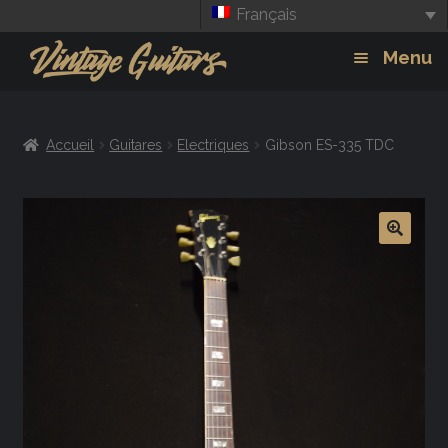
Français
Aller
Aller
Menu
à
au
la
contenu
Guitars
Exp
navigation
Accueil
Guitares
Electriques
Gibson ES-335 TDC
chil
Amplis
men
Effets