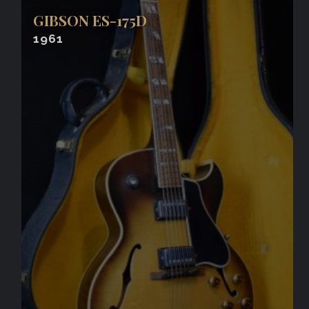
GIBSON ES-175D
1961