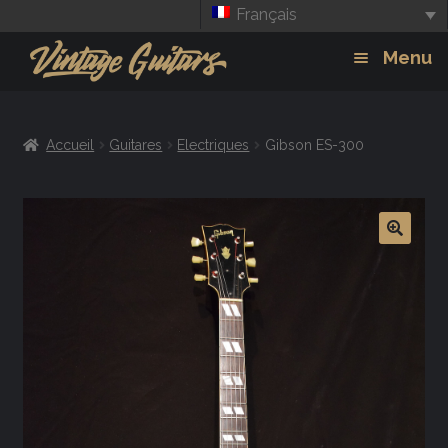
Français
Aller
Aller
Menu
à
au
la
contenu
Guitars
Exp
navigation
Accueil
Guitares
Electriques
Gibson ES-300
chil
Amplis
men
Effets