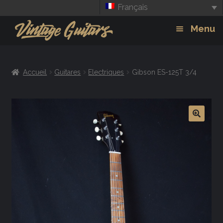
Français
Aller
Aller
Menu
à
au
la
contenu
Guitars
Exp
navigation
Accueil
Guitares
Electriques
Gibson ES-125T 3/4
chil
Amplis
men
Effets