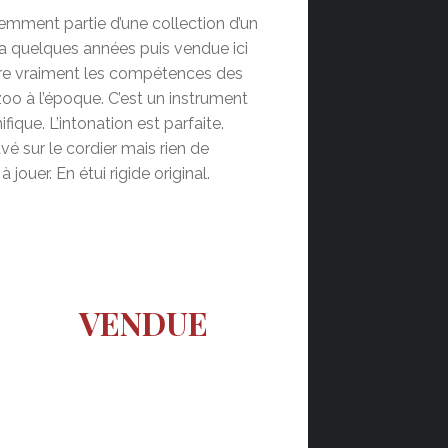
écemment partie d’une collection d’un
 y a quelques années puis vendue ici
tre vraiment les compétences des
oo à l’époque. C’est un instrument
que. L’intonation est parfaite.
é sur le cordier mais rien de
jouer. En étui rigide original.
VENDUE