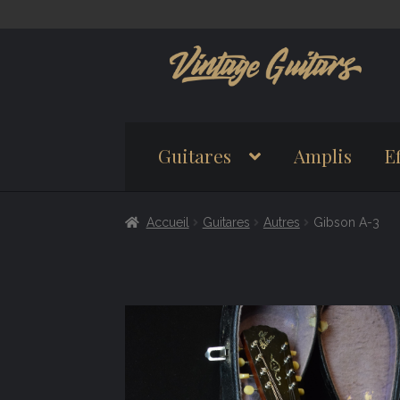
Aller
Aller
à
au
la
contenu
navigation
Guitares
Amplis
Ef
Accueil
Guitares
Autres
Gibson A-3