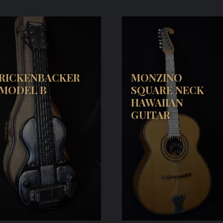
RICKENBACKER
MONZINO
MODEL B
SQUARE NECK
HAWAIIAN
GUITAR