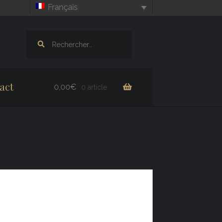
Français
Rechercher :
act
0,00
€
0 article