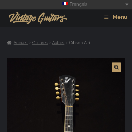
Français
Aller
Aller
Menu
à
au
la
contenu
Guitars
Exp
navigation
Accueil
Guitares
Autres
Gibson A-1
chil
Amplis
men
Effets