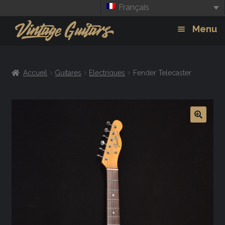
Français
Aller
Aller
Menu
à
au
la
contenu
Guitars
Exp
navigation
Accueil
Guitares
Electriques
Fender Telecaster
chil
Amplis
men
Effets