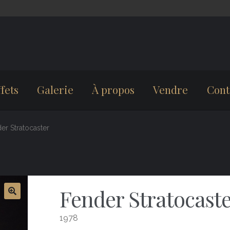
fets
Galerie
À propos
Vendre
Cont
er Stratocaster
Fender Stratocast
1978