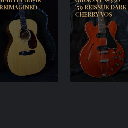
REIMAGINED
’59 REISSUE DARK
CHERRY VOS