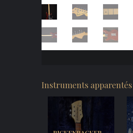
Instruments apparentés
RICKENBACKER