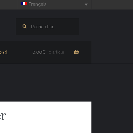
Français
Rechercher :
act
0,00
€
0 article
er