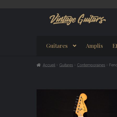
Aller
Aller
à
au
la
contenu
navigation
Guitares
Amplis
Ef
Accueil
Guitares
Contemporaines
Fend