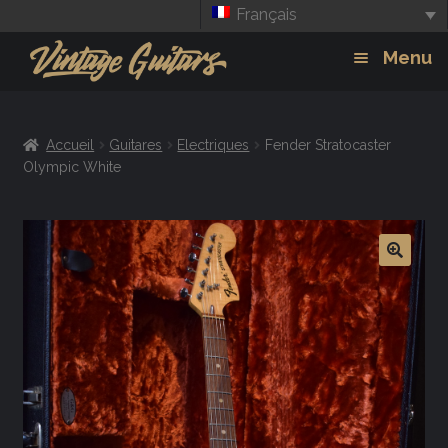
Français
Aller
Aller
Menu
à
au
la
contenu
Guitars
Exp
navigation
Accueil
Guitares
Electriques
Fender Stratocaster
chil
Amplis
Olympic White
men
Effets