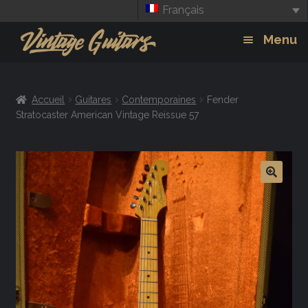
Français
Aller
Aller
Menu
à
au
la
contenu
Guitars
Exp
navigation
Accueil
Guitares
Contemporaines
Fender
chil
Amplis
Stratocaster American Vintage Reissue 57
men
Effets