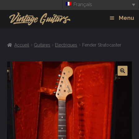
Français
Aller
Aller
Menu
à
au
la
contenu
Guitars
Exp
navigation
Accueil
Guitares
Electriques
Fender Stratocaster
chil
Amplis
men
Effets