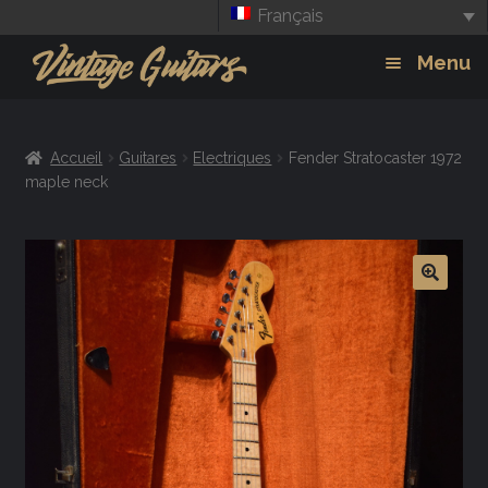
Français
Aller
Aller
Menu
à
au
la
contenu
Guitars
Exp
navigation
Accueil
Guitares
Electriques
Fender Stratocaster 1972
chil
Amplis
maple neck
men
Effets