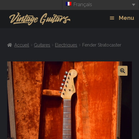
Français
Aller
Aller
Menu
à
au
la
contenu
Guitars
Exp
navigation
Accueil
Guitares
Electriques
Fender Stratocaster
chil
Amplis
men
Effets