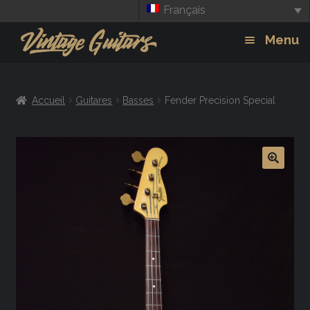
Français
Aller
Aller
Menu
à
au
la
contenu
Guitars
Exp
navigation
Accueil
Guitares
Basses
Fender Precision Special
chil
Amplis
men
Effets