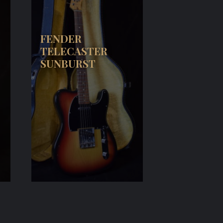
FENDER
TELECASTER
SUNBURST