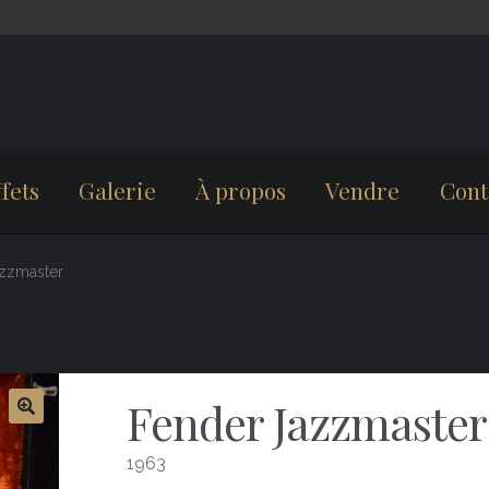
fets
Galerie
À propos
Vendre
Cont
zzmaster
Fender Jazzmaster
1963