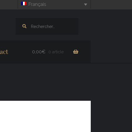
Français
Rechercher :
act
0,00
€
0 article