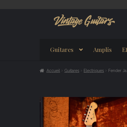
Aller
Aller
à
au
la
contenu
navigation
Guitares
Amplis
Ef
Accueil
Guitares
Electriques
Fender Ja