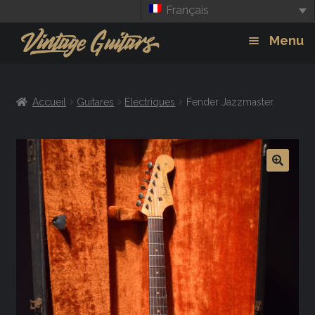
Français
Aller
Aller
Menu
à
au
la
contenu
Guitars
Exp
navigation
Accueil
Guitares
Electriques
Fender Jazzmaster
chil
Amplis
men
Effets