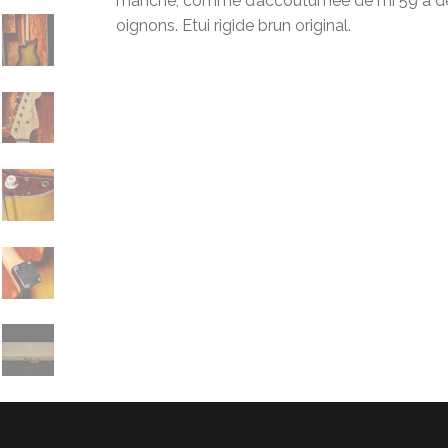
manche, comme d’accoutumée de mi 59 à déb
oignons. Etui rigide brun original.