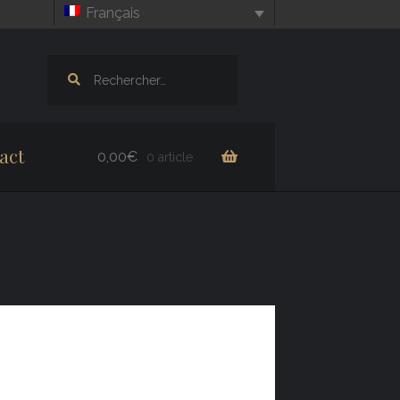
Français
Rechercher :
act
0,00
€
0 article