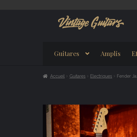
Aller
Aller
à
au
la
contenu
navigation
Guitares
Amplis
Ef
Accueil
Guitares
Electriques
Fender Ja