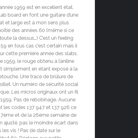
année 1959 est en excellent état.
ab board en font une guitare d’une
lat et large est à mon sens plus
moitié des années 60 (même si ce
doute là dessus…) C’est un feeling
59 en tous cas c’est certain mais il
sur cette première année des slabs.
e 1959, le rouge obtenu à l’aniline
ut simplement en étant exposé à la
 retouche. Une trace de brûlure de
sillet. Un numéro de sécurité social
que. Les micros originaux ont un fil
r 1959. Pas de rebobinage. Aucune
t les codes 137 947 et 137 926 ce
a 47ème et de la 26ème semaine de
 ajusté, pas le moindre écart dans
 les vis ! Pas de date sur le