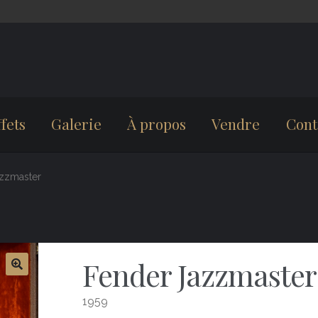
fets
Galerie
À propos
Vendre
Cont
zzmaster
Fender Jazzmaster
1959