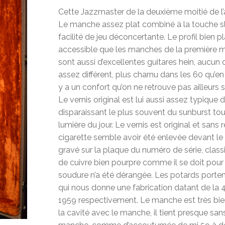
Cette Jazzmaster de la deuxième moitié de l’
Le manche assez plat combiné à la touche sl
facilité de jeu déconcertante. Le profil bien p
accessible que les manches de la première 
sont aussi d’excellentes guitares hein, aucun 
assez différent, plus charnu dans les 60 qu’en 
y a un confort qu’on ne retrouve pas ailleurs 
Le vernis original est lui aussi assez typique d
disparaissant le plus souvent du sunburst to
lumière du jour. Le vernis est original et sans
cigarette semble avoir été enlevée devant le 
gravé sur la plaque du numéro de série, classi
de cuivre bien pourpre comme il se doit pou
soudure n’a été dérangée. Les potards porten
qui nous donne une fabrication datant de l
1959 respectivement. Le manche est très bien
la cavité avec le manche, il tient presque sans